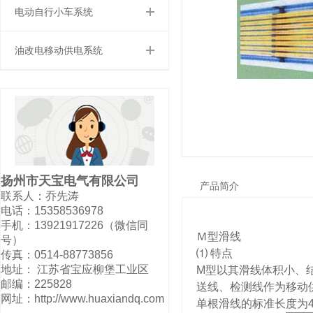
电动自行小车系统
油改电移动供电系统
扬州市天宝电气有限公司
产品简介
联系人：乔先涛
电话：15358536978
手机：13921917226（微信同
Ｍ型滑线
号）
⑴ 特点
传真：0514-88773856
地址： 江苏省宝应柳堡工业区
M型以其滑线体积小、
邮编：225828
送线、检测线作为移动
网址：http://www.huaxiandq.com
单根滑线的标准长度为