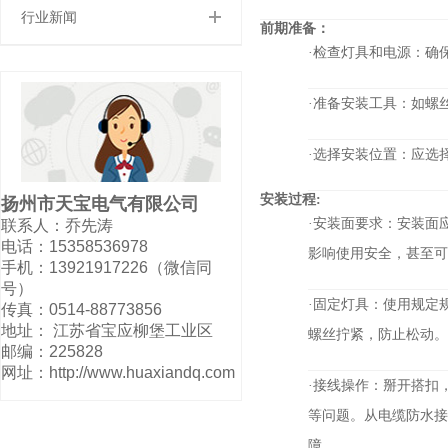
行业新闻
前期准备：
·检查灯具和电源：确
·准备安装工具：如螺
·选择安装位置：应选
安装过程:
扬州市天宝电气有限公司
·安装面要求：安装面
联系人：乔先涛
电话：15358536978
影响使用安全，甚至可
手机：13921917226（微信同
号）
·固定灯具：使用规定
传真：0514-88773856
地址： 江苏省宝应柳堡工业区
螺丝拧紧，防止松动。
邮编：225828
网址：http://www.huaxiandq.com
·接线操作：掰开搭扣
等问题。从电缆防水接
障。